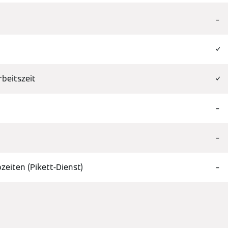
–
✓
beitszeit
✓
–
–
eiten (Pikett-Dienst)
–