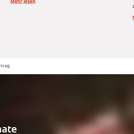
Mehr lesen
rtrag
mate