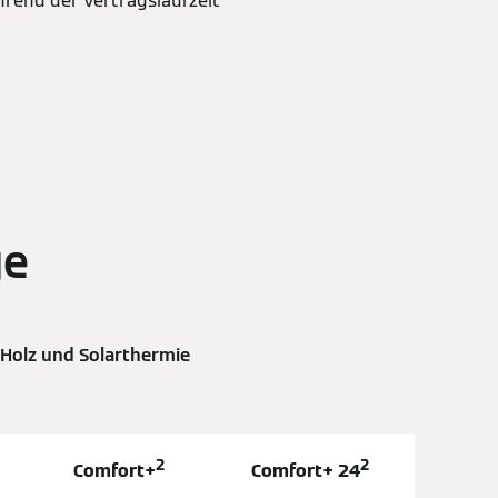
rend der Vertragslaufzeit
ge
/ Holz und Solarthermie
2
2
Comfort+
Comfort+ 24