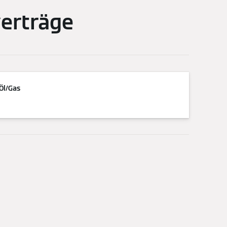
erträge
Öl/Gas