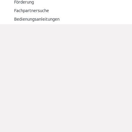
Förderung
Fachpartnersuche
Bedienungsanleitungen
Downloads
Fachpartner
Fachkunden
PartnerPortal
PartnerShop
live.viessmann.com
Social Media