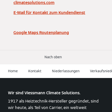
climatesolutions.com
E-Mail für Kontakt zum Kundendienst
Google Maps Routenplanung
Nach oben
Home
Kontakt
Niederlassungen
Verkaufsnied
Wir sind Viessmann Climate Solutions.
1917 als Heiztechnik-Hersteller gegründet, sind
wir heute, als Teil von Carrier, ein weltweit