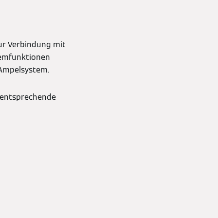
zur Verbindung mit
temfunktionen
m Ampelsystem.
e entsprechende