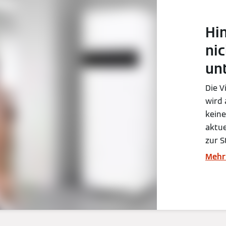
Hin
nic
unt
Die V
wird 
keine
aktue
zur S
Mehr 