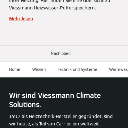
Ihrer Heizung. Hier finden Sie eine Übersicht zu
Viessmann Heizwasser-Pufferspeichern.
Mehr lesen
Nach oben
Home
Wissen
Technik und Systeme
Warmwass
Wir sind Viessmann Climate
Solutions.
1917 als Heiztechnik-Hersteller gegründet, sind
wir heute, als Teil von Carrier, ein weltweit