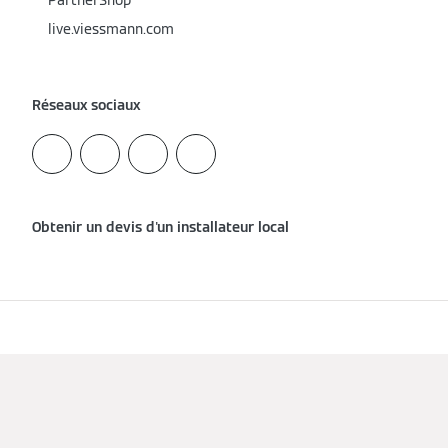
PartnerShop
live.viessmann.com
Réseaux sociaux
Obtenir un devis d'un installateur local
Imprimer
Protection des données
Cookie & Tracking
Conditions d'utilisation