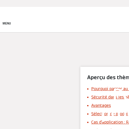
Produits
MENU
Aperçu des thè
P
Pourquoi passer au
Sécurité dans les b
pro
Avantages
Sélection de produi
Cas d’application :