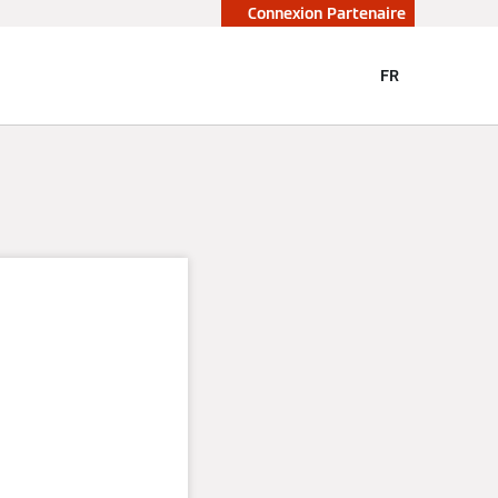
Connexion Partenaire
FR
au
rant