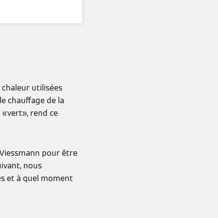
ion du
haleur utilisées
le chauffage de la
t «vert», rend ce
r Viessmann pour être
uivant, nous
ges et à quel moment