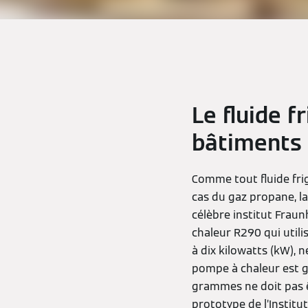
Le fluide f
bâtiments 
Comme tout fluide frig
cas du gaz propane, l
célèbre institut Fraun
chaleur R290 qui utili
à dix kilowatts (kW), 
pompe à chaleur est 
grammes ne doit pas ê
prototype de l’Instit