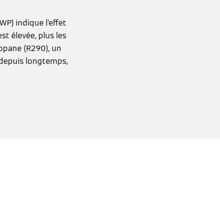
WP) indique l’effet
st élevée, plus les
ropane (R290), un
s depuis longtemps,