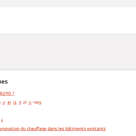
mes
ompes à chaleur 
 R290 ?
âtiments résidentiels
pane : un réfrigé
ts
 Rénovation du chauffage dans les bâtiments existants