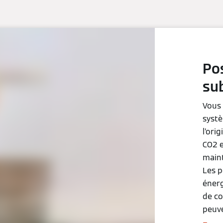
Pos
su
Vous 
systè
l’ori
CO2 e
maint
Les p
énerg
de co
peuve