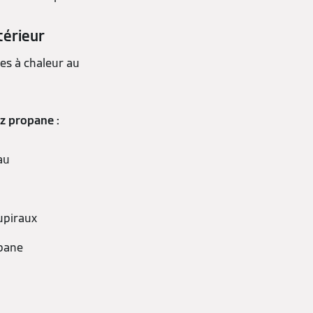
térieur
es à chaleur au
az propane :
au
upiraux
opane