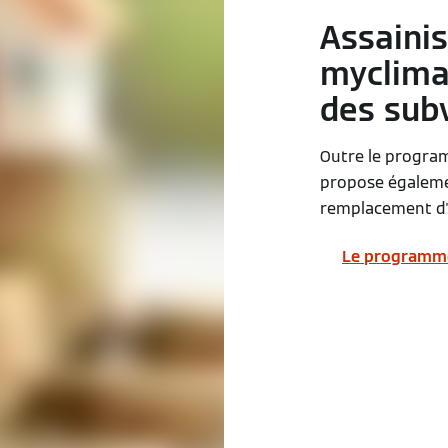
Assaini
myclima
des sub
Outre le progra
propose égaleme
remplacement d'u
Le programme