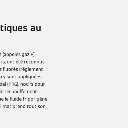
étiques au
 (appelés gaz F),
urs, ont été reconnus
z fluorés (règlement
ui y sont appliquées
bal (PRG), nocifs pour
l de réchauffement
e le fluide frigorigène
 climat prend tout son