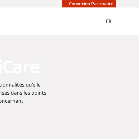
Connexion Partenaire
FR
iCare
ionnalités qu’elle
nses dans les points
concernant