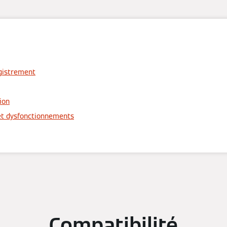
egistrement
ion
et dysfonctionnements
Compatibilité