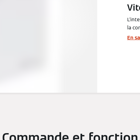
Vit
L’int
la co
En sa
Commande et fonction