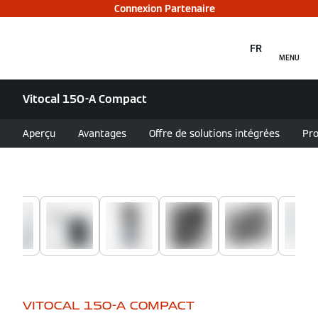
Connexion Partenaire
FR
MENU
Vitocal 15O-A Compact
Aperçu
Avantages
Offre de solutions intégrées
Pr
VITOCAL 15O-A COMPACT