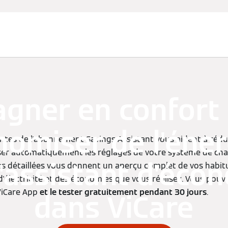
agner en confort 
omiser de l'éner
entes de l'abonnement Savings Assistant vous aident à rédu
ser automatiquement les réglages de votre système de cha
l'assistant d'éco
ses détaillées vous donnent un aperçu complet de vos habit
électricité et des économies que vous réalisez. Vous pou
ViCare App
et le tester gratuitement pendant 30 jours
.
dans ViCare