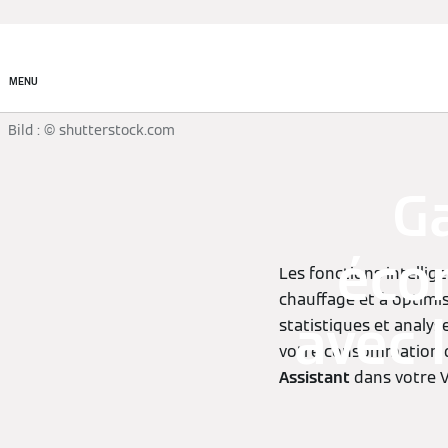
Produits
MENU
Bild : © shutterstock.com
G
écon
Les fonctions intellig
chauffage et à optimi
avec 
statistiques et analy
votre consommation d'
Assistant
dans votre 