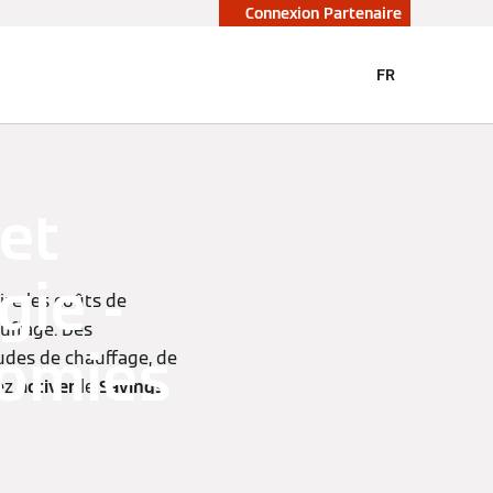
Connexion Partenaire
FR
et
gie -
ire les coûts de
uffage. Des
nomies
udes de chauffage, de
vez
activer
le
Savings