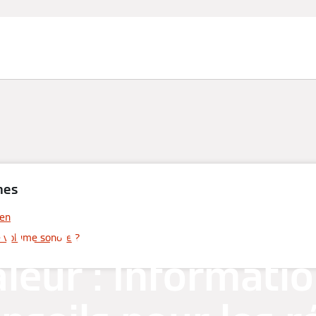
mes
me sonore des p
en
 volume sonore ?
aleur : Informatio