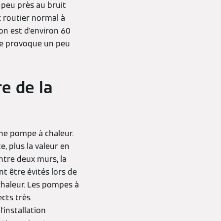
 peu près au bruit
c routier normal à
on est d'environ 60
me provoque un peu
e de la
une pompe à chaleur.
, plus la valeur en
ntre deux murs, la
 être évités lors de
chaleur. Les pompes à
ects très
installation