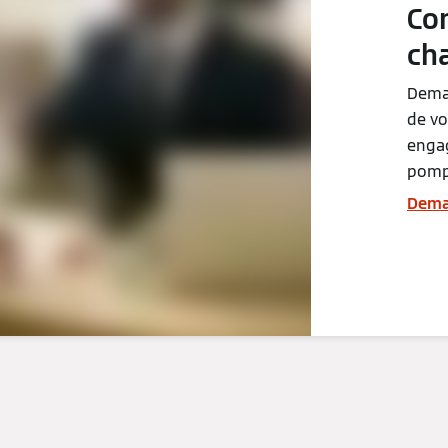
Co
ch
Deman
de vo
enga
pomp
Deman