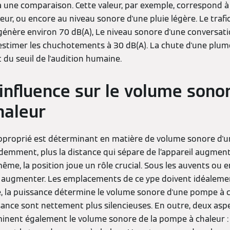
à une comparaison. Cette valeur, par exemple, correspond à
eur, ou encore au niveau sonore d'une pluie légère. Le trafi
énère environ 70 dB(A), Le niveau sonore d'une conversati
estimer les chuchotements à 30 dB(A). La chute d'une plu
it du seuil de l'audition humaine.
'influence sur le volume sonor
haleur
n approprié est déterminant en matière de volume sonore d'
mment, plus la distance qui sépare de l’appareil augmente
ême, la position joue un rôle crucial. Sous les auvents ou e
 augmenter. Les emplacements de ce ype doivent idéalement
me, la puissance détermine le volume sonore d'une pompe à 
sance sont nettement plus silencieuses. En outre, deux asp
ent également le volume sonore de la pompe à chaleur : l'