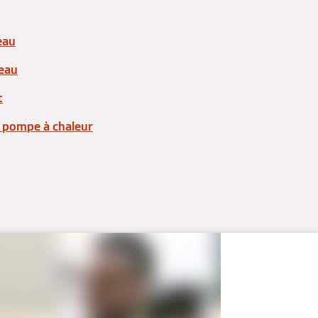
eau
/eau
t
 pompe à chaleur