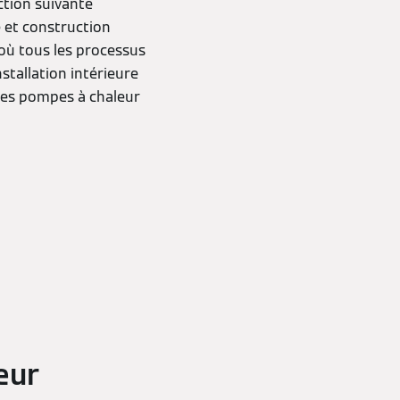
ction suivante
e et construction
 où tous les processus
nstallation intérieure
 les pompes à chaleur
eur