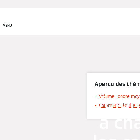
Produits
MENU
Aperçu des thè
Volu
Volume sonore moy
Comment réduire le
à ch