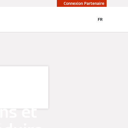
Connexion Partenaire
FR
ompes
ns et