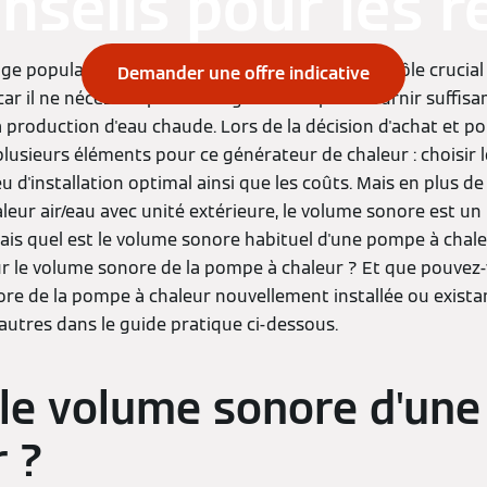
onseils pour les r
e populaire qu'est la pompe à chaleur joue un rôle crucial 
Demander une offre indicative
car il ne nécessite pas d'énergie fossile pour fournir suffi
 production d'eau chaude. Lors de la décision d'achat et pour
plusieurs éléments pour ce générateur de chaleur : choisir
ieu d'installation optimal ainsi que les coûts. Mais en plus de 
eur air/eau avec unité extérieure, le volume sonore est un
is quel est le volume sonore habituel d'une pompe à chaleu
sur le volume sonore de la pompe à chaleur ? Et que pouvez-
ore de la pompe à chaleur nouvellement installée ou exist
’autres dans le guide pratique ci-dessous.
 le volume sonore d'un
r ?