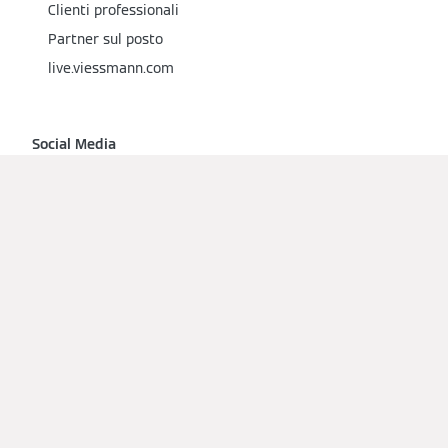
Clienti professionali
Partner sul posto
live.viessmann.com
Social Media
Chiedi un preventivo a un installatore partner Viessmann
Impronta
Protezione dei dati