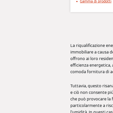
Gamma di prodotti
La riqualificazione en
immobiliare a causa de
offrono ai loro reside
efficienza energetica,
comoda fornitura di a
Tuttavia, questo risa
e ciò non consente più 
che può provocare la f
particolarmente a risch
l’umidità. In questi ca