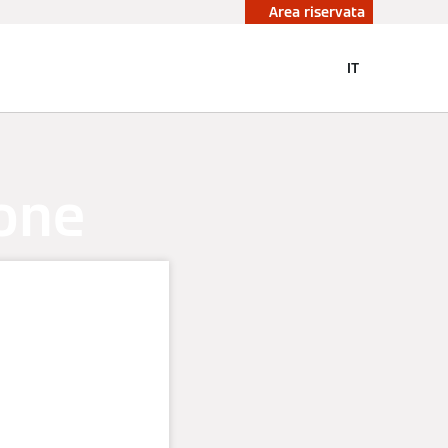
Area riservata
IT
ione
–
olari,