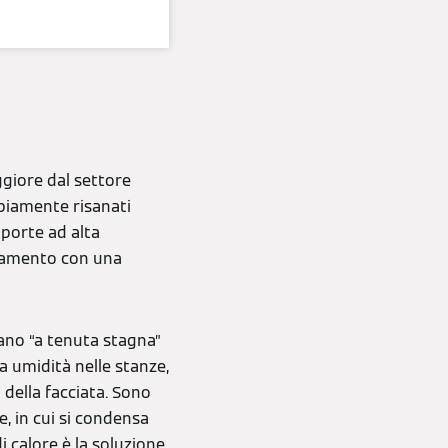
ggiore dal settore
mpiamente risanati
 porte ad alta
aldamento con una
ano “a tenuta stagna”
ta umidità nelle stanze,
della facciata. Sono
e, in cui si condensa
i calore è la soluzione