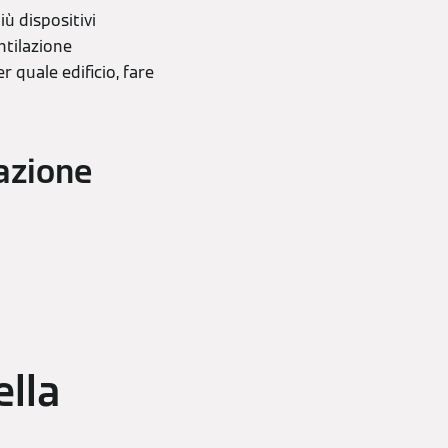
iù dispositivi
ntilazione
r quale edificio, fare
lazione
ella