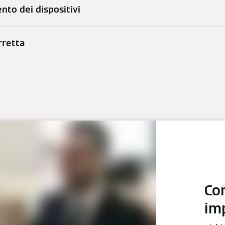
nto dei dispositivi
rretta
Co
imp