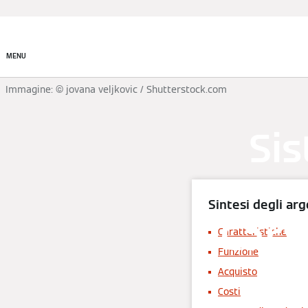
Prodotti
MENU
Immagine: © jovana veljkovic / Shutterstock.com
Sis
Sintesi degli ar
Carat
Caratteristiche
Funzione
Acquisto
Costi