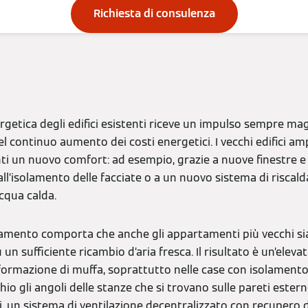
Richiesta di consulenza
ergetica degli edifici esistenti riceve un impulso sempre ma
l continuo aumento dei costi energetici. I vecchi edifici a
nti un nuovo comfort: ad esempio, grazie a nuove finestre e
 all’isolamento delle facciate o a un nuovo sistema di risc
cqua calda.
namento comporta che anche gli appartamenti più vecchi si
un sufficiente ricambio d’aria fresca. Il risultato è un’eleva
ormazione di muffa, soprattutto nelle case con isolamento 
io gli angoli delle stanze che si trovano sulle pareti estern
si, un sistema di ventilazione decentralizzato con recupero d