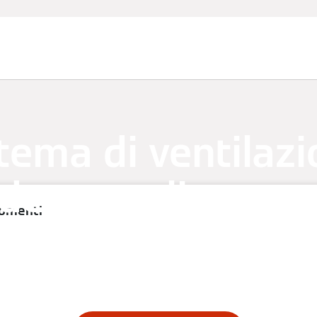
tema di ventilaz
decentralizzato 
gomenti
teristiche partic
funzione