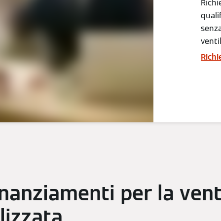
Richi
quali
senza
venti
Richi
inanziamenti per la ven
lizzata