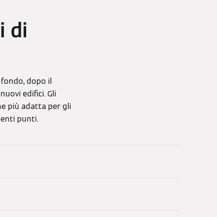
i di
 fondo, dopo il
uovi edifici. Gli
ne più adatta per gli
uenti punti.